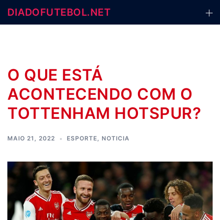
Skip
DIADOFUTEBOL.NET
to
content
O QUE ESTÁ
ACONTECENDO COM O
TOTTENHAM HOTSPUR?
MAIO 21, 2022
ESPORTE
,
NOTICIA